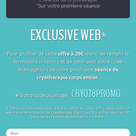
*Sur votre première séance
EXCLUSIVE WEB*
Pour profiter de cette
offre à 29€
, merci de remplir le
formulaire ci-contre et de venir avec votre code
avantage lors de votre prochaine
séance de
cryothérapie corps entier.
CRYO78PROMO
❄ Votre code avantage :
* Offre non cumulable avec d'autres offres en cours. Offre applicable sur
votre première séance de cryothérapie chez Cryo78 à utiliser dans les 30
jours après l'envoie du formulaire ci contre.