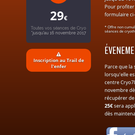
Pour profite
29
formulaire ci
€
* Offre non cumula
Toutes vos séances de Cryo
séances de cryoth
*jusqu'au 16 novembre 2017
ÉVENEMEN
Inscription au Trail de
l'enfer
Parce que la 
lorsqu'elle e
centre Cryo7
novembre dès 
récupérer de 
25€
sera appl
dès maintena